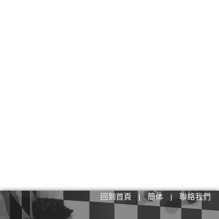
回到首頁
|
簡体
|
聯絡我們